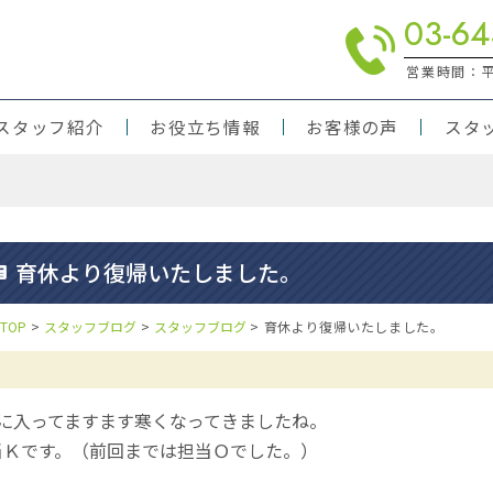
03-64
営業時間：平日
スタッフ紹介
お役立ち情報
お客様の声
スタ
りの方
対応
育休より復帰いたしました。
TOP
>
スタッフブログ
>
スタッフブログ
>
育休より復帰いたしました。
月に入ってますます寒くなってきましたね。
当Ｋです。（前回までは担当Ｏでした。）