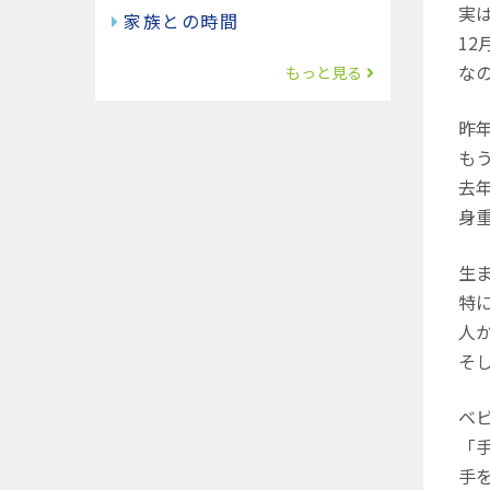
実
家族との時間
1
な
もっと見る
昨
も
去
身
生
特
人
そ
ベ
「
手