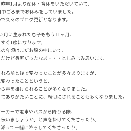
は昨年1月より産休・育休をいただいていて、
2月中ごろまでお休みをしていました。
ので久々のブログ更新となります。
年2月に生まれた息子ももう11ヶ月、
うすぐ1歳になります。
年の今頃はまだお腹の中にいて、
重だけど身軽だったなあ・・・としみじみ思います。
まれる前と後で変わったことが多々ありますが、
に変わったことというと、
から声を掛けられることが多くなりました。
してありがたいことに、親切にされることも多くなりました。
ビーカーで電車やバスから降りる際、
手伝いましょうか」と声を掛けてくださったり、
を添えて一緒に降ろしてくださったり。