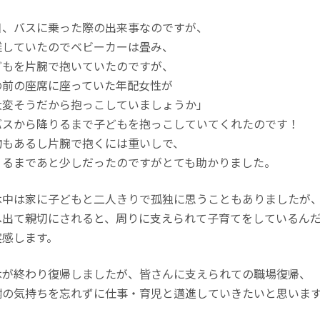
日、バスに乗った際の出来事なのですが、
雑していたのでベビーカーは畳み、
どもを片腕で抱いていたのですが、
の前の座席に座っていた年配女性が
大変そうだから抱っこしていましょうか」
バスから降りるまで子どもを抱っこしていてくれたのです！
物もあるし片腕で抱くには重いしで、
りるまであと少しだったのですがとても助かりました。
休中は家に子どもと二人きりで孤独に思うこともありましたが
へ出て親切にされると、周りに支えられて子育てをしているん
実感します。
休が終わり復帰しましたが、皆さんに支えられての職場復帰、
謝の気持ちを忘れずに仕事・育児と邁進していきたいと思いま