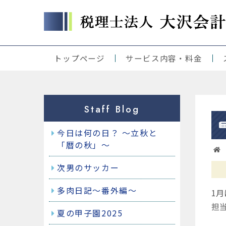
トップページ
サービス内容・料金
当事務所の理念
当事務所の強み
起業をお考えの方
税理士をお探しの方
経営サポート
公益・一般社団・財団法人様
人事制度、賃金体系等にお困
事業承継をお考えの方
アウトソーシング
クラウド、ICS、弥生、JDL他
各種コース・料金
Staff Blog
今日は何の日？ ～立秋と
「暦の秋」～
次男のサッカー
多肉日記～番外編～
1
担
夏の甲子園2025