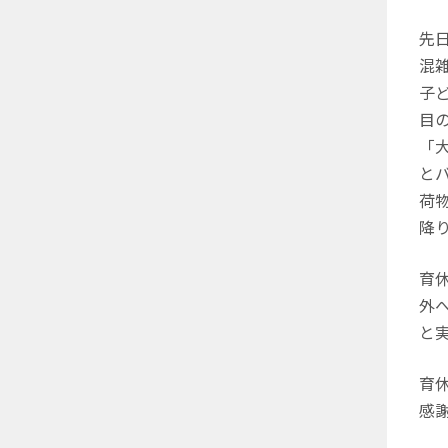
先
混
子
目
「
と
荷
降
育
外
と
育
感