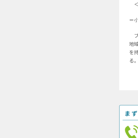
＜
＝
ブ
地
を
る