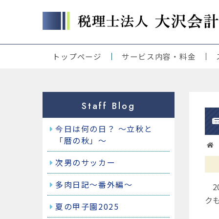
トップページ
サービス内容・料金
当事務所の理念
当事務所の強み
起業をお考えの方
税理士をお探しの方
経営サポート
公益・一般社団・財団法人様
人事制度、賃金体系等にお困
事業承継をお考えの方
アウトソーシング
クラウド、ICS、弥生、JDL他
各種コース・料金
Staff Blog
今日は何の日？ ～立秋と
「暦の秋」～
次男のサッカー
多肉日記～番外編～
2
ク
夏の甲子園2025