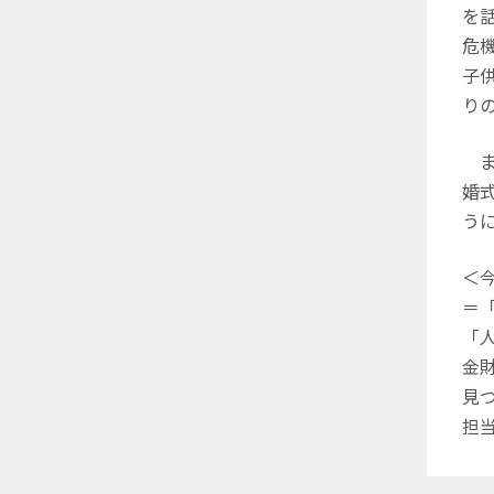
を
危
子
り
ま
婚
う
＜今
＝
「
金
見
担当