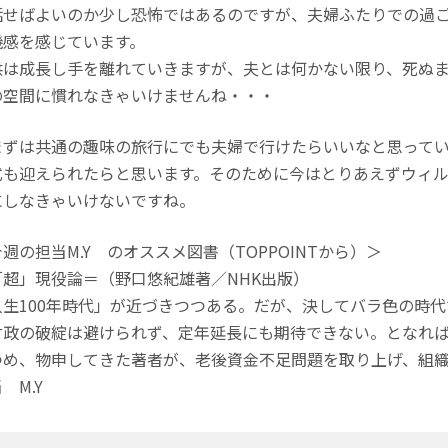
話せばよいのか少し恐怖ではあるのですが、夫婦ふたりでの過
機感を感じています。
供は成長し手を離れていきますが、夫とは何かない限り、死ぬ
の空間に慣れなきゃいけませんね・・・
ずは共通の趣味の旅行にでも夫婦で行けたらいいなと思ってい
式も迎えられたらと思います。そのために今はとりあえずウィ
にしなきゃいけないですね。
週の担当M.Y のオススメ図書（TOPPOINTから）＞
「超」現役論＝（野口悠紀雄著／NHK出版）
人生100年時代」が近づきつつある。だが、決してバラ色の時
財政の破綻は避けられず、定年延長にも期待できない。となれ
つめ、物申してきた著者が、老後資金不足問題を取り上げ、組
 M.Y