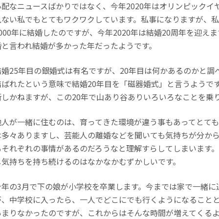
配なニュースばかりではなく、今年2020年はオリンピックイ
見ない私でもとてもワクワクしています。私事になりますが、私
000年に結婚したのですが、今年2020年は結婚20周年を迎え
婚と言われ結婚が多かった年だったようです。
婚25年目の銀婚式は有名ですが、20年目は何かあるのかと調
結ばれたという意味で結婚20年目を「磁器婚式」と言うようで
断しかねますが、この20年で山あり谷ありいろいろなことを乗
人が一緒に住むのは、育ってきた環境が違う事もあってとても
は多々ありますし、芸能人の離婚などを聞いても気持ちが分か
もそれぞれの事情があるのだろうなと理解すらしてしまいます
じ気持ちを持ち続けるのはなかなかむずかしいです。
年の3月で下の娘が小学校を卒業します。今までは家で一緒に
が、中学校に入ったら、一人でどこにでも行くようになること
あまりなかったのですが、これからはそんな時間が増えてくる