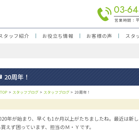
03-64
営業時間：平日
スタッフ紹介
お役立ち情報
お客様の声
スタ
りの方
対応
20周年！
TOP
>
スタッフブログ
>
スタッフブログ
>
20周年！
020年が始まり、早くも1か月以上がたちましたね。最近は新
も買えず困っています、担当のＭ・Ｙです。