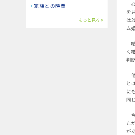
心
家族との時間
を
は2
もっと見る
ム
結
く
判
他
と
に
同
今
た
が