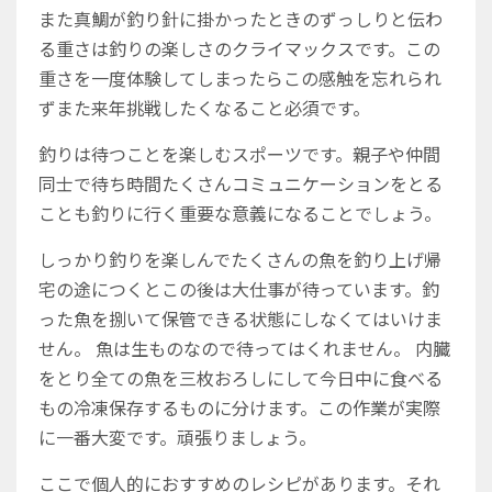
また真鯛が釣り針に掛かったときのずっしりと伝わ
る重さは釣りの楽しさのクライマックスです。この
重さを一度体験してしまったらこの感触を忘れられ
ずまた来年挑戦したくなること必須です。
釣りは待つことを楽しむスポーツです。親子や仲間
同士で待ち時間たくさんコミュニケーションをとる
ことも釣りに行く重要な意義になることでしょう。
しっかり釣りを楽しんでたくさんの魚を釣り上げ帰
宅の途につくとこの後は大仕事が待っています。釣
った魚を捌いて保管できる状態にしなくてはいけま
せん。
魚は生ものなので待ってはくれません。
内臓
をとり全ての魚を三枚おろしにして今日中に食べる
もの冷凍保存するものに分けます。この作業が実際
に一番大変です。頑張りましょう。
ここで個人的におすすめのレシピがあります。それ