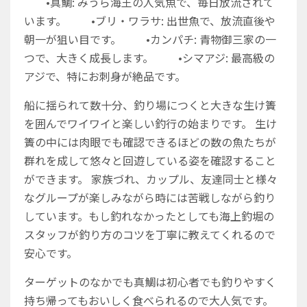
•真鯛: みうら海王の人気魚で、毎日放流されて
います。
•ブリ・ワラサ: 出世魚で、放流直後や
朝一が狙い目です。
•カンパチ: 青物御三家の一
つで、大きく成長します。
•シマアジ: 最高級の
アジで、特にお刺身が絶品です。
船に揺られて数十分、釣り場につくと大きな生け簀
を囲んでワイワイと楽しい釣行の始まりです。
生け
簀の中には肉眼でも確認できるほどの数の魚たちが
群れを成して悠々と回遊している姿を確認すること
ができます。
家族づれ、カップル、友達同士と様々
なグループが楽しみながら時には苦戦しながら釣り
しています。もし釣れなかったとしても海上釣堀の
スタッフが釣り方のコツを丁寧に教えてくれるので
安心です。
ターゲットのなかでも真鯛は初心者でも釣りやすく
持ち帰ってもおいしく食べられるので大人気です。