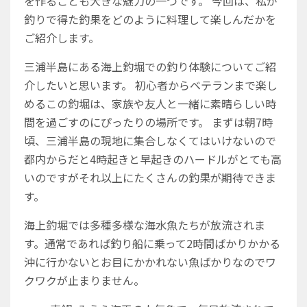
を作ることも大きな魅力の一つです。
今回は、私が
釣りで得た釣果をどのように料理して楽しんだかを
ご紹介します。
三浦半島にある海上釣堀での釣り体験についてご紹
介したいと思います。
初心者からベテランまで楽し
めるこの釣堀は、家族や友人と一緒に素晴らしい時
間を過ごすのにぴったりの場所です。
まずは朝7時
頃、三浦半島の現地に集合しなくてはいけないので
都内からだと4時起きと早起きのハードルがとても高
いのですがそれ以上にたくさんの釣果が期待できま
す。
海上釣堀では多種多様な海水魚たちが放流されま
す。通常であれば釣り船に乗って2時間ばかりかかる
沖に行かないとお目にかかれない魚ばかりなのでワ
クワクが止まりません。