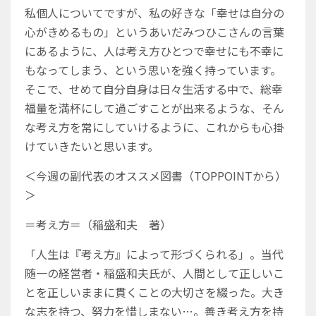
私個人についてですが、私の好きな「幸せは自分の
心がきめるもの」というあいだみつひこさんの言葉
にあるように、人は考え方ひとつで幸せにも不幸に
もなってしまう、という思いを強く持っています。
そこで、せめて自分自身は日々生活する中で、総幸
福量を満杯にして過ごすことが出来るような、そん
な考え方を常にしていけるように、これからも心掛
けていきたいと思います。
＜今週の副代表のオススメ図書（TOPPOINTから）
＞
＝考え方＝（稲盛和夫 著）
「人生は『考え方』によって形づくられる」。当代
随一の経営者・稲盛和夫氏が、人間として正しいこ
とを正しいままに貫くことの大切さを綴った。大き
な志を持つ、努力を惜しまない…。善き考え方を持