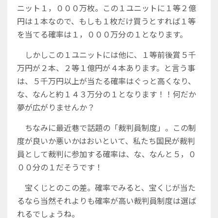
ニット１，０００万枚。この１ユニットに１等２億
円は１本なので、もしも１枚だけ買うとすれば１等
を当てる確率は１，０００万分の１となります。
しかしこの１ユニットには他に、１等前後賞５千
万円が２本、２等１億円が４本あります。と言う事
は、５千万円以上が当たる確率はぐっと高くなり、
な、なんと約１４３万分の１となります！！何だか
夢が広がりませんか？
ちなみに最近巷で話題の「裁判員制度」。この制
度が良いか悪いかはおいといて、私たち国民が裁判
員として裁判に参加する確率は、な、なんと５，０
００分の１だそうです！
宝くじとのこの差。確率でみると、宝くじが当た
るなら当然それよりも確率が高い裁判員制度は選ば
れるでしょうね。