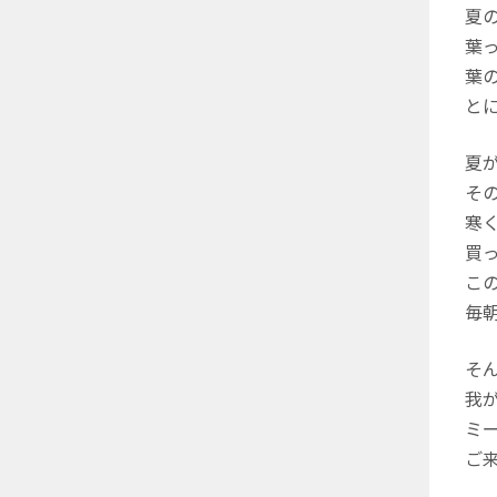
夏
葉
葉
と
夏
そ
寒
買
こ
毎
そ
我
ミ
ご