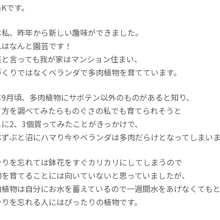
当Kです。
は私、昨年から新しい趣味ができました。
れはなんと園芸です！
芸と言っても我が家はマンション住まい、
づくりではなくベランダで多肉植物を育てています。
年9月頃、多肉植物にサボテン以外のものがあると知り、
て方を調べてみたらものぐさの私でも育てられそうと
しに2、3個買ってみたことがきっかけで、
ぶずぶと沼にハマり今やベランダは多肉だらけとなってしまい
やりを忘れては鉢花をすぐカリカリにしてしまうので
物を育てることには向いていないと思っていましたが、
肉植物は自分にお水を蓄えているので一週間水をあげなくてもと
やりを忘れる人にはぴったりの植物です。