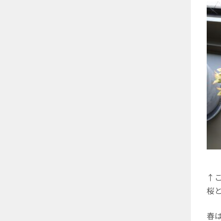
↑
桜
春