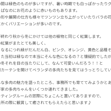
の間は緑色のものが多いですが、暑い時期でも白っぽかったり
っぱなのにお花のように赤いものもあります。
の形や展開の仕方も様々でツンツン立ち上がっていたりバラの
にかくバリエーションが多いのです。
が終わり秋から冬にかけては他の植物と同じく紅葉します。
の紅葉がまたとても美しく、
くなるにつれ緑がだんだん白、ピンク、オレンジ、黄色と品種
った当初は緑なので本当にそんな色になるの？と懐疑的でした
の冬それを目の当たりにして、なんて可愛いんだろう！！と
朝カーテンを開けてベランダの多肉たちを見てはうっとりして
んな多肉の魅力を語ったところ、事務所でも育ててみようかと
が家の多肉ちゃんをいくつか連れてきました。
ーティングルームの窓際にちょこんと置いてありますので、
来所の際に観賞して癒されてもらえたらと思います♪