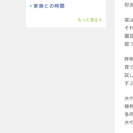
担
家族との時間
実
もっと見る
そ
園
庭
昨
育
試
ず
水
植
多
水