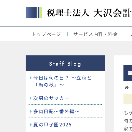
トップページ
サービス内容・料金
当事務所の理念
当事務所の強み
起業をお考えの方
税理士をお探しの方
経営サポート
公益・一般社団・財団法人様
人事制度、賃金体系等にお困
事業承継をお考えの方
アウトソーシング
クラウド、ICS、弥生、JDL他
各種コース・料金
Staff Blog
今日は何の日？ ～立秋と
「暦の秋」～
次男のサッカー
多肉日記～番外編～
も
時
夏の甲子園2025
家