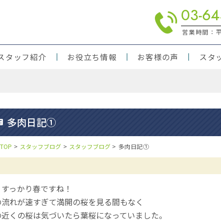
03-64
営業時間：平日
スタッフ紹介
お役立ち情報
お客様の声
スタ
りの方
対応
多肉日記①
TOP
>
スタッフブログ
>
スタッフブログ
>
多肉日記①
うすっかり春ですね！
の流れが速すぎて満開の桜を見る間もなく
の近くの桜は気づいたら葉桜になっていました。