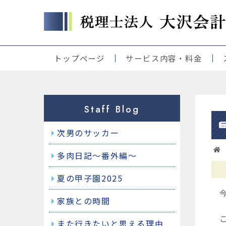
トップページ
サービス内容・料金
当事務所の理念
当事務所の強み
起業をお考えの方
税理士をお探しの方
経営サポート
公益・一般社団・財団法人様
人事制度、賃金体系等にお困
事業承継をお考えの方
アウトソーシング
クラウド、ICS、弥生、JDL他
各種コース・料金
Staff Blog
次男のサッカー
多肉日記～番外編～
夏の甲子園2025
今
家族との時間
こ
また行きたいと思える理由