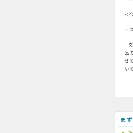
＜今
＝
効
品
せ
ゆ
担