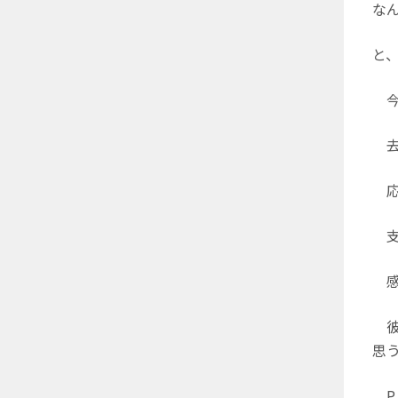
な
と
今
去
応
支
感
彼
思
P