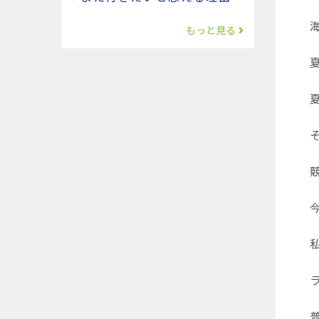
海
もっと見る
夏
夏
そ
競
今
私
ラ
普