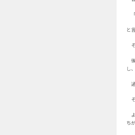
「
と
そ
後
し
過
そ
よ
ち